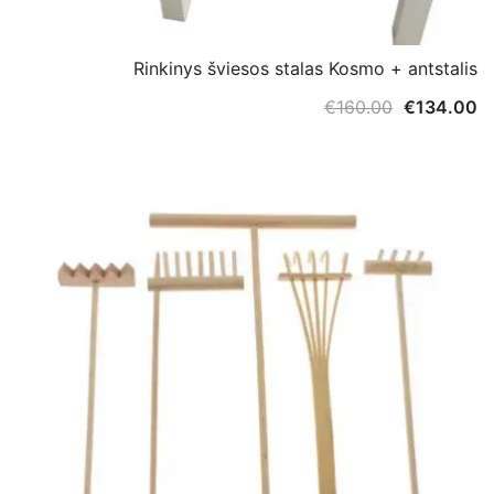
Rinkinys šviesos stalas Kosmo + antstalis
PERŽIŪRA
Original
C
€
160.00
€
134.00
price
pr
was:
is
€160.00.
€