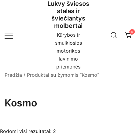
Lukvy šviesos
Skip
stalas ir
to
šviečiantys
content
molbertai
0
Kūrybos ir
smulkiosios
motorikos
lavinimo
priemonės
Pradžia
/ Produktai su žymomis “Kosmo”
Kosmo
Rūšiuojama
Rodomi visi rezultatai: 2