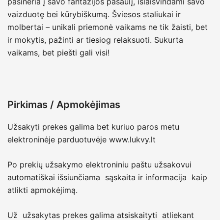
pasineria į savo fantazijos pasaulį, išlaisvindami savo
vaizduotę bei kūrybiškumą. Šviesos staliukai ir
molbertai – unikali priemonė vaikams ne tik žaisti, bet
ir mokytis, pažinti ar tiesiog relaksuoti. Sukurta
vaikams, bet piešti gali visi!
Pirkimas / Apmokėjimas
Užsakyti prekes galima bet kuriuo paros metu
elektroninėje parduotuvėje www.lukvy.lt
Po prekių užsakymo elektroniniu paštu užsakovui
automatiškai išsiunčiama sąskaita ir informacija kaip
atlikti apmokėjimą.
Už užsakytas prekes galima atsiskaityti atliekant